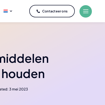
Contacteer ons
Koeling
met osmosewater
Professioneel koelkastonderhoud
middelen
rkheftrucks
Professionele koelkastreparatie
e houden
 met touwtechnici
ated: 3 mei 2023