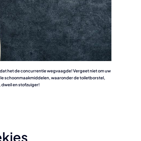
t het de concurrentie wegvaagde! Vergeet niet om uw
ële schoonmaakmiddelen, waaronder de toiletborstel,
 dweil en stofzuiger!
kjes