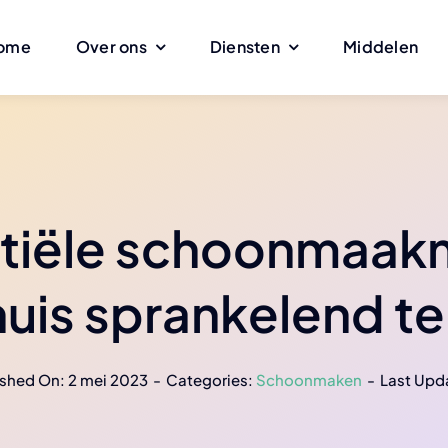
ome
Over ons
Diensten
Middelen
niging
Facilitaire diensten
Windows
e bouw
Interieur renovatie
Schoonmaken 
ntiële schoonmaak
asten
Glazen scheidingswanden
Werken met vo
uis sprankelend t
amp
Elektriciteit
Samenwerking
n supermarkten
Opruimen
ished On: 2 mei 2023
-
Categories:
Schoonmaken
-
Last Upd
e bodem