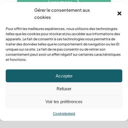
Lees meer
Gérer le consentement aux
cookies
Pour offrir les meilleures expériences, nous utilisons des technologies
telles que les cookies pour stocker et/ou accéder aux informations des
appareils. Le fait de consentir à ces technologies nous permettra de
traiter des données telles que le comportement de navigation ou les ID
uniques sur ce site. Le fait de ne pas consentir ou de retirer son
consentement peut avoir un effet négatif sur certaines caractéristiques
et fonctions.
Accepter
Refuser
Behandeling van de bodem
Voir les préférences
Perfecte vloeren met onze
Cookiebeleid
gespecialiseerde
behandeling.