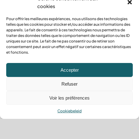
cookies
Pour offrir les meilleures expériences, nous utilisons des technologies
telles que les cookies pour stocker et/ou accéder aux informations des
appareils. Le fait de consentir à ces technologies nous permettra de
traiter des données telles que le comportement de navigation ou les ID
uniques sur ce site. Le fait de ne pas consentir ou de retirer son
consentement peut avoir un effet négatif sur certaines caractéristiques
et fonctions.
Accepter
Refuser
Schoonmaken na de bouw
Voir les préférences
Schoonmaken na de klus,
de finishing touch voor een
Cookiebeleid
goed uitgevoerde klus.