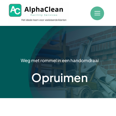
Skip
to
content
Weg met rommel in een handomdraai
Opruimen