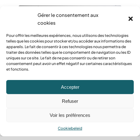
Gérer le consentement aux
cookies
Pour offrir les meilleures expériences, nous utilisons des technologies
telles que les cookies pour stocker et/ou accéder aux informations des
appareils. Le fait de consentir à ces technologies nous permettra de
traiter des données telles que le comportement de navigation ou les ID
uniques sur ce site. Le fait de ne pas consentir ou de retirer son
consentement peut avoir un effet négatif sur certaines caractéristiques
et fonctions.
Interieur renovatie
Vernieuw uw interieur met
Accepter
gemak
Refuser
Voir les préférences
Lees meer
Cookiebeleid