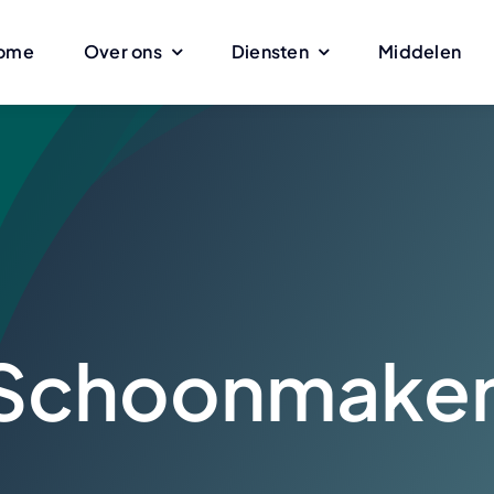
ome
Over ons
Diensten
Middelen
niging
Facilitaire diensten
Windows
e bouw
Interieur renovatie
Schoonmaken 
asten
Glazen scheidingswanden
Werken met vo
amp
Elektriciteit
Samenwerking
Schoonmake
n supermarkten
Opruimen
e bodem