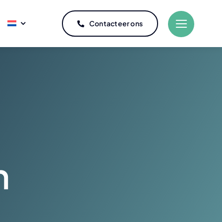
Contacteer ons
Koeling
met osmosewater
Professioneel koelkastonderhoud
rkheftrucks
Professionele koelkastreparatie
 met touwtechnici
n