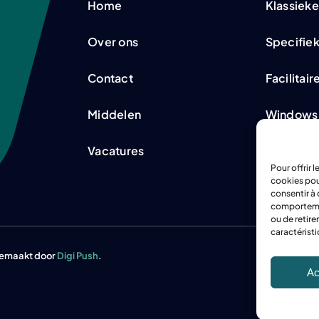
Home
Klassieke
Over ons
Specifiek
Contact
Facilitair
Middelen
Windows
Vacatures
Koeling
Pour offrir 
cookies pou
consentir à 
comportement
ou de retire
caractéristi
gemaakt door
Digi Push
.
Ac