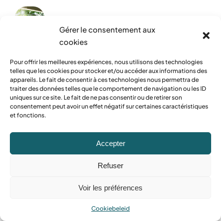
Gérer le consentement aux
cookies
Schoonmaken
Pour offrir les meilleures expériences, nous utilisons des technologies
De voordelen van glazenwassen voor de
telles que les cookies pour stocker et/ou accéder aux informations des
appareils. Le fait de consentir à ces technologies nous permettra de
helderheid van het pand
traiter des données telles que le comportement de navigation ou les ID
uniques sur ce site. Le fait de ne pas consentir ou de retirer son
december 5, 2025
consentement peut avoir un effet négatif sur certaines caractéristiques
et fonctions.
Accepter
Refuser
Schoonmaken
Waarom netheid belangrijk is voor het welzijn
Voir les préférences
van werknemers
Cookiebeleid
december 5, 2025