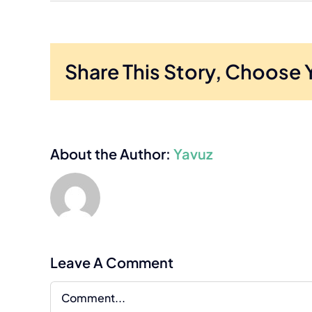
Schoonmaken van scholen
Graffiti verwijderin
Share This Story, Choose 
About the Author:
Yavuz
Leave A Comment
Comment