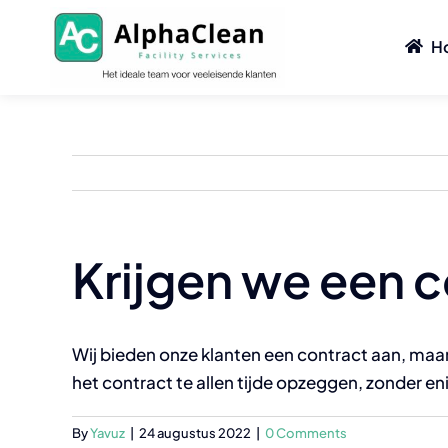
Skip
to
H
content
Klassieke reiniging
Specifieke rei
Schoonmaken van kantoren
Schoonmaken na d
Krijgen we een 
Gemeenschappelijke ruimtes
Koelcellen en koelk
Huishoudelijke reiniging
Opruimen na een r
Wij bieden onze klanten een contract aan, maar
Schoonmaken van sofa’s
Parkeerplaatsen e
het contract te allen tijde opzeggen, zonder en
Tapijtreiniging
Behandeling van d
By
Yavuz
|
24 augustus 2022
|
0 Comments