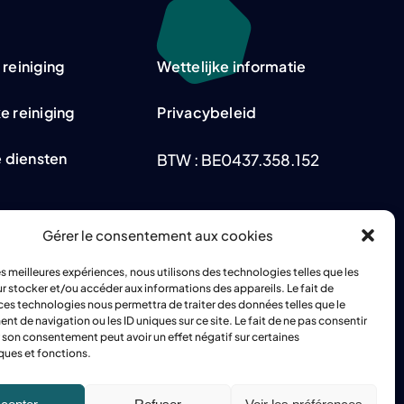
 reiniging
Wettelijke informatie
e reiniging
Privacybeleid
e diensten
BTW : BE0437.358.152
Gérer le consentement aux cookies
les meilleures expériences, nous utilisons des technologies telles que les
r stocker et/ou accéder aux informations des appareils. Le fait de
ces technologies nous permettra de traiter des données telles que le
 de navigation ou les ID uniques sur ce site. Le fait de ne pas consentir
r son consentement peut avoir un effet négatif sur certaines
ques et fonctions.