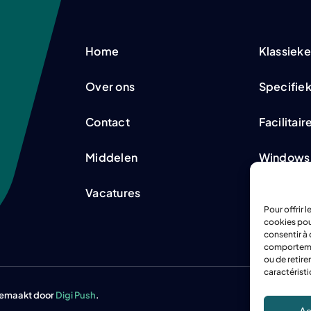
Home
Klassieke
Over ons
Specifiek
Contact
Facilitair
Middelen
Windows
Vacatures
Koeling
Pour offrir 
cookies pou
consentir à 
comportement
ou de retire
caractéristi
gemaakt door
Digi Push
.