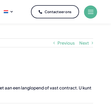
Contacteer ons
Koeling
Previous
Next
met osmosewater
Professioneel koelkastonderhoud
rkheftrucks
Professionele koelkastreparatie
 met touwtechnici
iet aan een langlopend of vast contract. U kunt