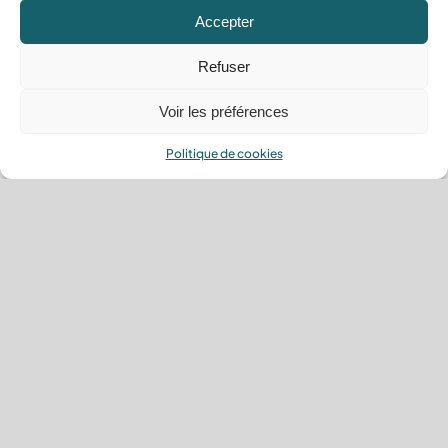
Accepter
Refuser
Voir les préférences
Politique de cookies
Traitement des sols
Des sols impeccables avec
notre traitement spécialisé.
En savoir plus