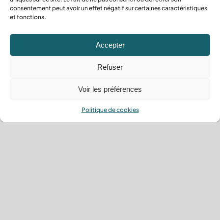
consentement peut avoir un effet négatif sur certaines caractéristiques
et fonctions.
Accepter
Refuser
Déblayage
Voir les préférences
Déblayez votre espace en
un clin d’œil
Politique de cookies
En savoir plus