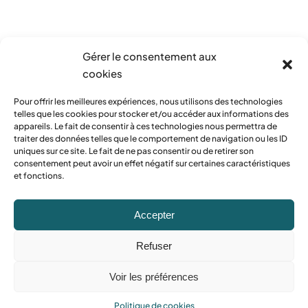
Gérer le consentement aux
cookies
Pour offrir les meilleures expériences, nous utilisons des technologies
telles que les cookies pour stocker et/ou accéder aux informations des
appareils. Le fait de consentir à ces technologies nous permettra de
traiter des données telles que le comportement de navigation ou les ID
uniques sur ce site. Le fait de ne pas consentir ou de retirer son
consentement peut avoir un effet négatif sur certaines caractéristiques
et fonctions.
Déblayage
Accepter
Déblayez votre espace en
un clin d’œil.
Refuser
Voir les préférences
En savoir plus
Politique de cookies