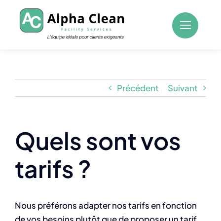
Passer
au
contenu
Précédent
Suivant
Quels sont vos
tarifs ?
Nous préférons adapter nos tarifs en fonction
de vos besoins plutôt que de proposer un tarif