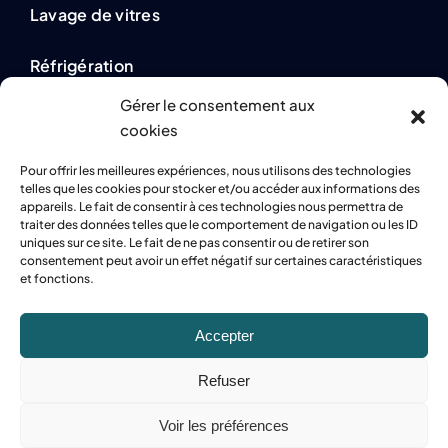
Lavage de vitres
Réfrigération
Gérer le consentement aux
cookies
Mentions légales
Pour offrir les meilleures expériences, nous utilisons des technologies
telles que les cookies pour stocker et/ou accéder aux informations des
Confidentialité
appareils. Le fait de consentir à ces technologies nous permettra de
traiter des données telles que le comportement de navigation ou les ID
uniques sur ce site. Le fait de ne pas consentir ou de retirer son
TVA : BE0437.358.152
consentement peut avoir un effet négatif sur certaines caractéristiques
et fonctions.
Accepter
Refuser
© 2023 Alpha Clean. Tous droits réservés. Site web crée par
Digi Push
.
Voir les préférences